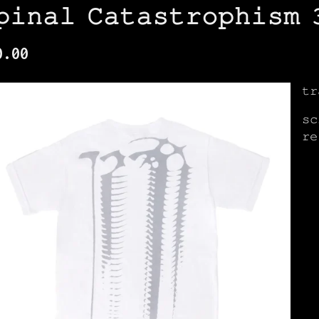
𝚙𝚒𝚗𝚊𝚕 𝙲𝚊𝚝𝚊𝚜𝚝𝚛𝚘𝚙𝚑𝚒𝚜𝚖 
0.00
𝚝𝚛
𝚜𝚌
𝚛𝚎